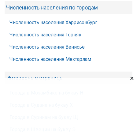
Численность населения по городам
Численность населения Харрисонбург
Численность населения Горняк
Численность населения Венисьё
Численность населения Мехтарлам
×
Интересные страницы
Города в Мозамбике на букву Н
Города в Судане на букву Х
Города в Суринам на букву Щ
Города в Швеции на букву Э