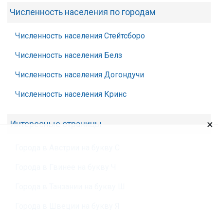
Численность населения по городам
Численность населения Стейтсборо
Численность населения Белз
Численность населения Догондучи
Численность населения Кринс
×
Интересные страницы
Города в Австрии на букву С
Города в Гвинее на букву Ч
Города в Танзании на букву Ш
Города в Швеции на букву Я