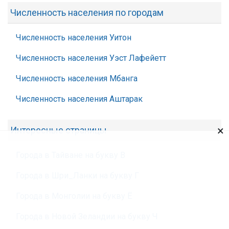
Численность населения по городам
Численность населения Уитон
Численность населения Уэст Лафейетт
Численность населения Мбанга
Численность населения Аштарак
×
Интересные страницы
Города в Тайване на букву В
Города в Шри_Ланки на букву Г
Города в Монголии на букву Ё
Города в Новой Зеландии на букву Ч