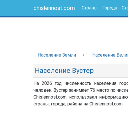
chislennost.com
Страны
Города
Ст
Население Земли
Население Вели
Население Вустер
На 2026 год численность населения гор
человек. Вустер занимает 76 место по числ
Chislennost.com использовал информацию
страны, города, района на Chislennost.com.