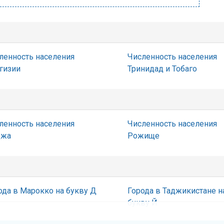
ленность населения
Численность населения
гизии
Тринидад и Тобаго
ленность населения
Численность населения
джа
Рожище
ода в Марокко на букву Д
Города в Таджикистане н
букву Й