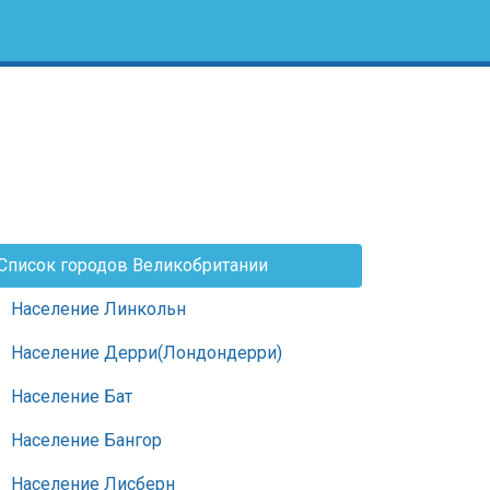
Список городов Великобритании
Население Линкольн
Население Дерри(Лондондерри)
Население Бат
Население Бангор
Население Лисберн