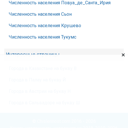
Численность населения Повуа_де_Санта_Ирия
Численность населения Сьон
Численность населения Крушево
Численность населения Тукумс
×
Интересные страницы
Города в Казахстане на букву В
Города в Палау на букву Й
Города в Австрии на букву Н
Города в Сальвадоре на букву Ш
© Chislennost.com 2016 - 2026