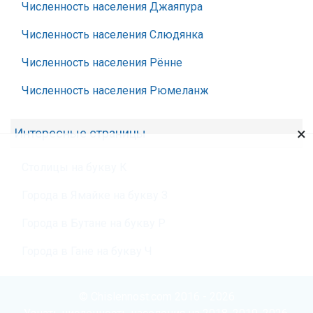
Численность населения Джаяпура
Численность населения Слюдянка
Численность населения Рённе
Численность населения Рюмеланж
×
Интересные страницы
Столицы на букву К
Города в Ямайке на букву З
Города в Бутане на букву Р
Города в Гане на букву Ч
© Chislennost.com 2016 - 2026