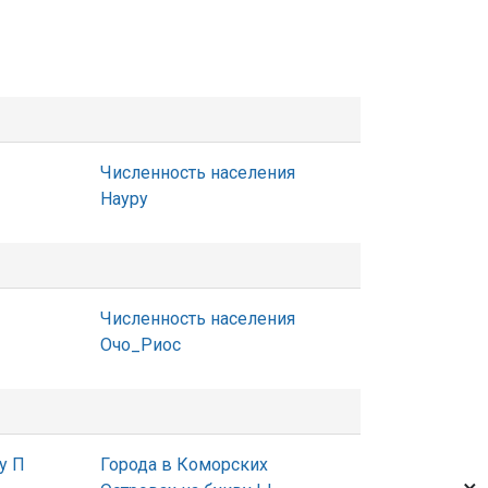
Численность населения
Науру
Численность населения
Очо_Риос
у П
Города в Коморских