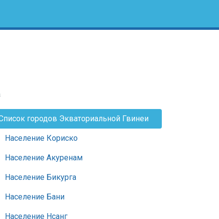
а
Список городов Экваториальной Гвинеи
Население Кориско
Население Акуренам
Население Бикурга
Население Бани
Население Нсанг