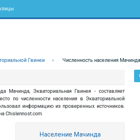
олицы
ториальной Гвинеи
Численность населения Мачинд
да Мачинда, Экваториальная Гвинея - составляет
есто по численности населения в Экваториальной
спользовал информацию из проверенных источников.
а Chislennost.com.
Население Мачинда