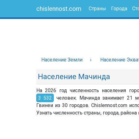
chislennost.com
Страны
Города
Ст
Население Земли
Население Эква
Население Мачинда
На 2026 год численность населения горо
3 532
человек. Мачинда занимает 21 м
Гвинеи из 30 городов. Chislennost.com и
Узнать численность страны, города, района н