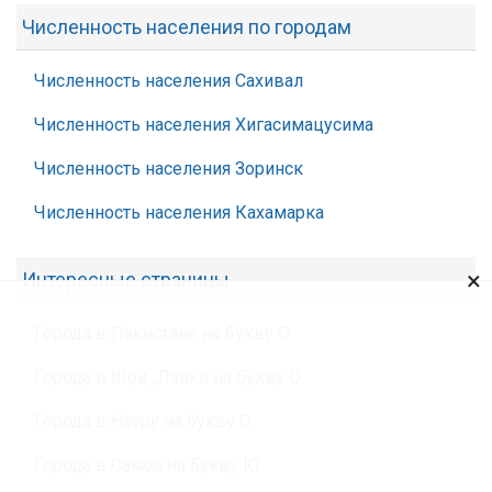
Численность населения по городам
Численность населения Сахивал
Численность населения Хигасимацусима
Численность населения Зоринск
Численность населения Кахамарка
×
Интересные страницы
Города в Пакистане на букву О
Города в Шри_Ланки на букву О
Города в Науру на букву О
Города в Самоа на букву Ю