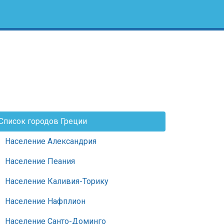
Список городов Греции
Население Александрия
Население Пеания
Население Каливия-Торику
Население Нафплион
Население Санто-Доминго