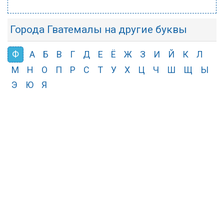
Города Гватемалы на другие буквы
Ф
А
Б
В
Г
Д
Е
Ё
Ж
З
И
Й
К
Л
М
Н
О
П
Р
С
Т
У
Х
Ц
Ч
Ш
Щ
Ы
Э
Ю
Я