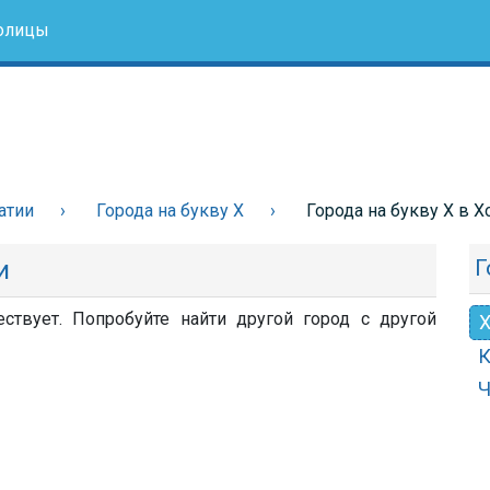
олицы
атии
Города на букву Х
Города на букву Х в Х
и
Г
ствует. Попробуйте найти другой город с другой