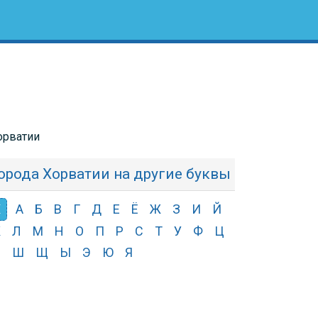
орватии
орода Хорватии на другие буквы
Х
А
Б
В
Г
Д
Е
Ё
Ж
З
И
Й
К
Л
М
Н
О
П
Р
С
Т
У
Ф
Ц
Ч
Ш
Щ
Ы
Э
Ю
Я