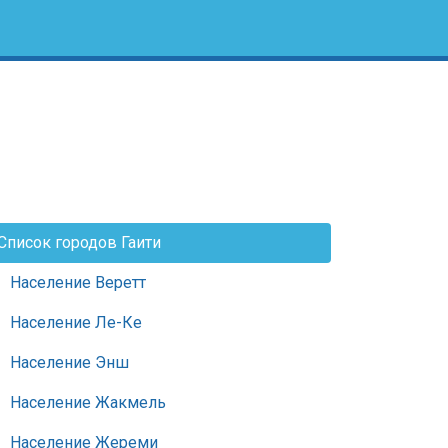
Список городов Гаити
Население Веретт
Население Ле-Ке
Население Энш
Население Жакмель
Население Жереми