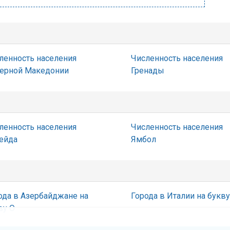
ленность населения
Численность населения
ерной Македонии
Гренады
ленность населения
Численность населения
ейда
Ямбол
ода в Азербайджане на
Города в Италии на букву
ву О