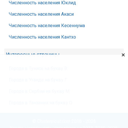
Численность населения Юклид
Численность населения Акаси
Численность населения Кесеннума
Численность населения Кантхо
×
Интересные страницы
Города в Тунисе на букву В
Города в Уганде на букву Г
Города в Сербии на букву М
Города в Танзании на букву О
© Chislennost.com 2016 - 2026