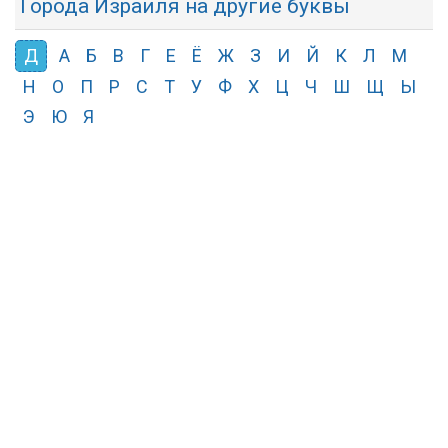
Города Израиля на другие буквы
Д
А
Б
В
Г
Е
Ё
Ж
З
И
Й
К
Л
М
Н
О
П
Р
С
Т
У
Ф
Х
Ц
Ч
Ш
Щ
Ы
Э
Ю
Я