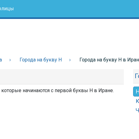
олицы
а
Города на букву Н
Города на букву Н в Ира
Г
, которые начинаются с первой буквы Н в Иране.