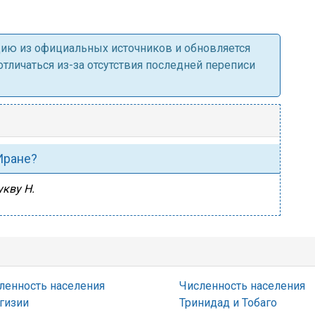
ацию из официальных источников и обновляется
личаться из-за отсутствия последней переписи
 Иране?
укву Н.
ленность населения
Численность населения
гизии
Тринидад и Тобаго