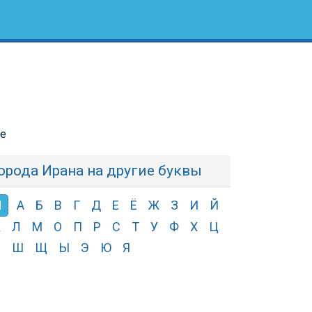
не
орода Ирана на другие буквы
Н
А
Б
В
Г
Д
Е
Ё
Ж
З
И
Й
К
Л
М
О
П
Р
С
Т
У
Ф
Х
Ц
Ч
Ш
Щ
Ы
Э
Ю
Я