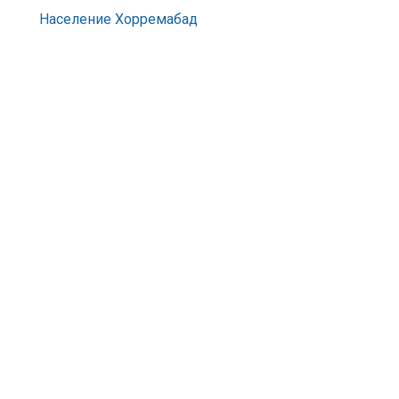
Население Хорремабад