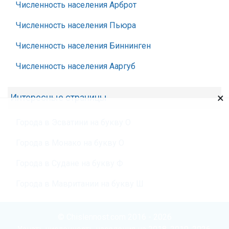
Численность населения Арброт
Численность населения Пьюра
Численность населения Биннинген
Численность населения Ааргуб
×
Интересные страницы
Города в Эсватини на букву О
Города в Монако на букву О
Города в Судане на букву Ф
Города в Мавритании на букву Ш
© Chislennost.com 2016 - 2026