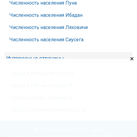
Численность населения Пуна
Численность населения Ибадан
Численность населения Ляховичи
Численность населения Сиусега
×
Интересные страницы
Города в Канаде на букву Й
Города в Габоне на букву Й
Города в Тувалу на букву Й
Города в Узбекистане на букву Х
© Chislennost.com 2016 - 2026