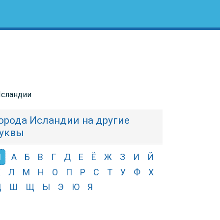
Исландии
орода Исландии на другие
уквы
Ч
А
Б
В
Г
Д
Е
Ё
Ж
З
И
Й
К
Л
М
Н
О
П
Р
С
Т
У
Ф
Х
Ц
Ш
Щ
Ы
Э
Ю
Я