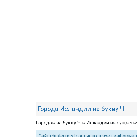
Города Исландии на букву Ч
Городов на букву Ч в Исландии не существу
Cайт chislennost.com использует информ