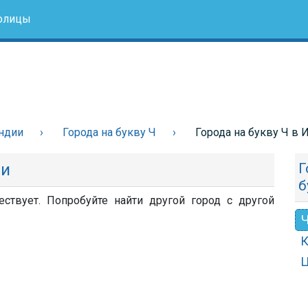
олицы
ндии
Города на букву Ч
Города на букву Ч в 
ии
Г
б
ствует. Попробуйте найти другой город с другой