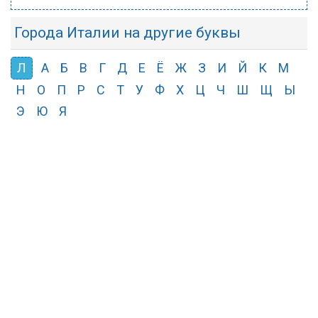
Города Италии на другие буквы
Л
А
Б
В
Г
Д
Е
Ё
Ж
З
И
Й
К
М
Н
О
П
Р
С
Т
У
Ф
Х
Ц
Ч
Ш
Щ
Ы
Э
Ю
Я