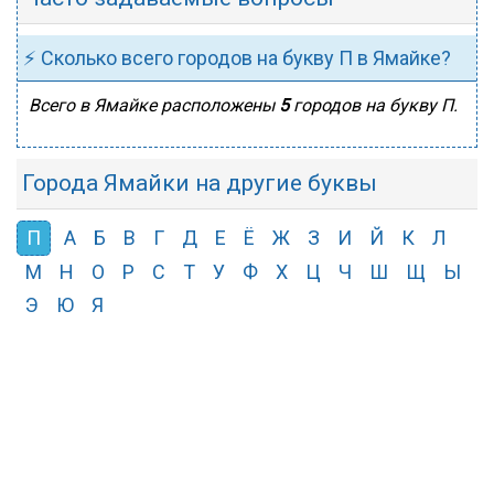
⚡ Сколько всего городов на букву П в Ямайке?
Всего в Ямайке расположены
5
городов на букву П.
Города Ямайки на другие буквы
П
А
Б
В
Г
Д
Е
Ё
Ж
З
И
Й
К
Л
М
Н
О
Р
С
Т
У
Ф
Х
Ц
Ч
Ш
Щ
Ы
Э
Ю
Я