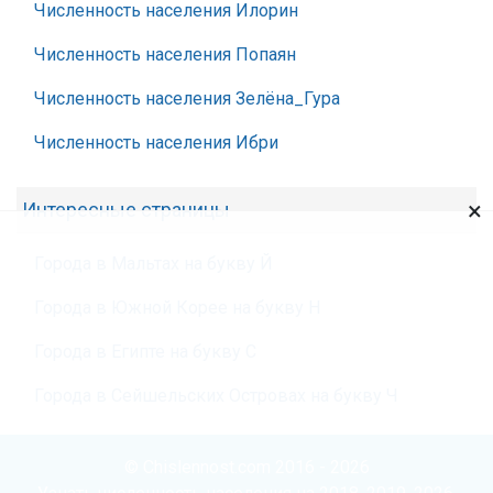
Численность населения Илорин
Численность населения Попаян
Численность населения Зелёна_Гура
Численность населения Ибри
×
Интересные страницы
Города в Мальтах на букву Й
Города в Южной Корее на букву Н
Города в Египте на букву С
Города в Сейшельских Островах на букву Ч
© Chislennost.com 2016 - 2026