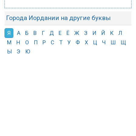
Города Иордании на другие буквы
Я
А
Б
В
Г
Д
Е
Ё
Ж
З
И
Й
К
Л
М
Н
О
П
Р
С
Т
У
Ф
Х
Ц
Ч
Ш
Щ
Ы
Э
Ю