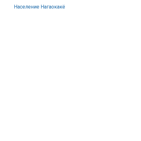
Население Нагаокакё