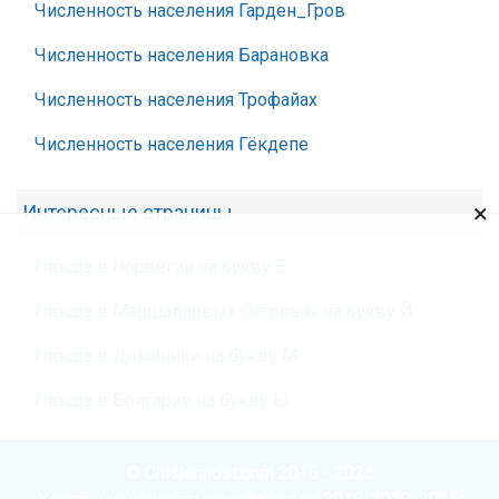
Численность населения Гарден_Гров
Численность населения Барановка
Численность населения Трофайах
Численность населения Гёкдепе
×
Интересные страницы
Города в Норвегии на букву Е
Города в Маршалловых Островах на букву Й
Города в Доминики на букву М
Города в Болгарии на букву Ы
© Chislennost.com 2016 - 2026