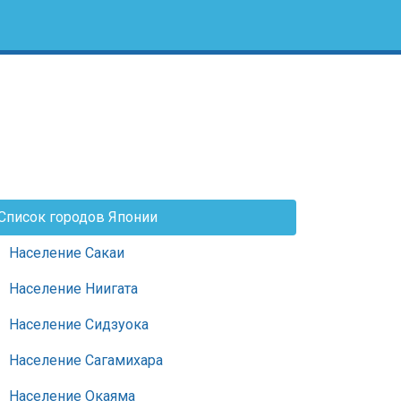
Список городов Японии
Население Сакаи
Население Ниигата
Население Сидзуока
Население Сагамихара
Население Окаяма