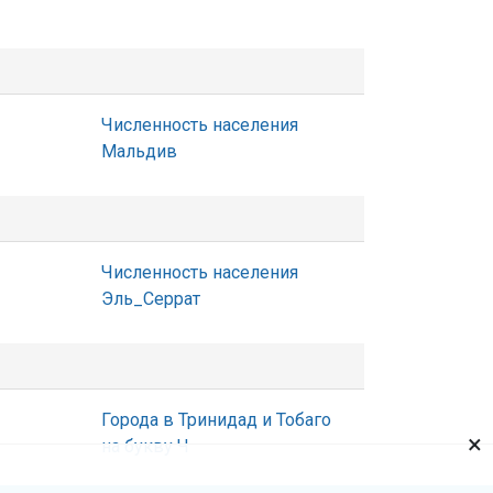
Численность населения
Мальдив
Численность населения
Эль_Серрат
Города в Тринидад и Тобаго
×
на букву Ч