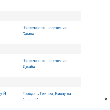
Численность населения
Самоа
Численность населения
Джабат
ву Й
Города в Гвинея_Бисау на
×
букву Ю