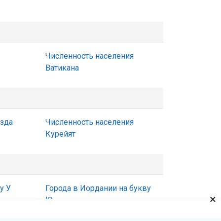
Численность населения
Ватикана
Узда
Численность населения
Курейят
у У
Города в Иордании на букву
×
Ю