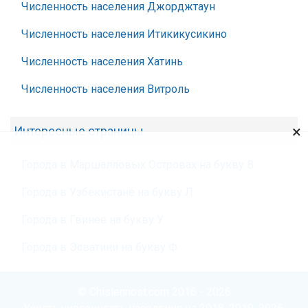
Численность населения Джорджтаун
Численность населения Итикикусикино
Численность населения Хатинь
Численность населения Витроль
×
Интересные страницы
Города в Маршалловых Островах на букву В
Города в Узбекистане на букву Л
Города в Гвинее на букву У
Города в Эсватини на букву Ф
© Chislennost.com 2016 - 2026