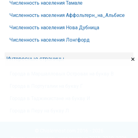
Численность населения Тамале
Численность населения Аффольтерн_на_Альбисе
Численность населения Нова Дубница
Численность населения Лонгфорд
×
Интересные страницы
Города в Маршалловых Островах на букву В
Города в Португалии на букву Г
Города в Таджикистане на букву И
Города в Перу на букву Л
© Chislennost.com 2016 - 2026