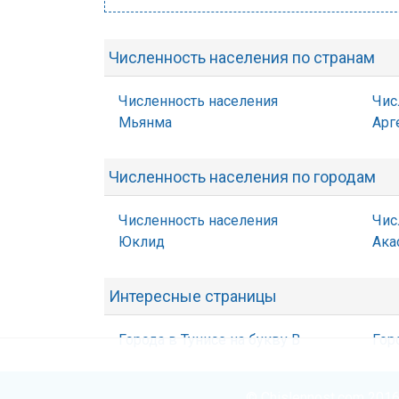
Численность населения по странам
Численность населения
Чис
Мьянма
Арг
Численность населения по городам
Численность населения
Чис
Юклид
Ака
Интересные страницы
Города в Тунисе на букву В
Гор
© Chislennost.com 2016