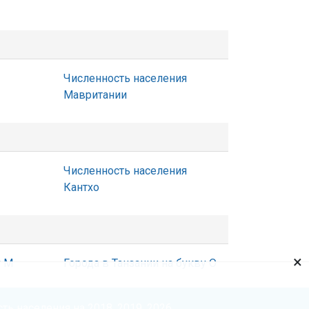
Численность населения
Мавритании
Численность населения
Кантхо
×
у М
Города в Танзании на букву О
ть населения на 2018, 2019, 2026.