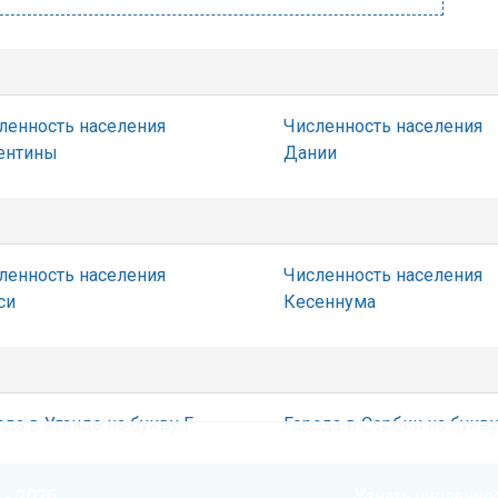
ленность населения
Численность населения
ентины
Дании
ленность населения
Численность населения
си
Кесеннума
ода в Уганде на букву Г
Города в Сербии на букв
 - 2026
Узнать численнос