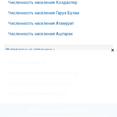
Численность населения Колдвотер
Численность населения Гаруа Булаи
Численность населения Атамурат
Численность населения Аштарак
×
Интересные страницы
Страны на букву Д
Города в Лихтенштейне на букву Д
Города в Нидерландах на букву З
Города в Киргизии на букву Л
© Chislennost.com 2016 - 2026