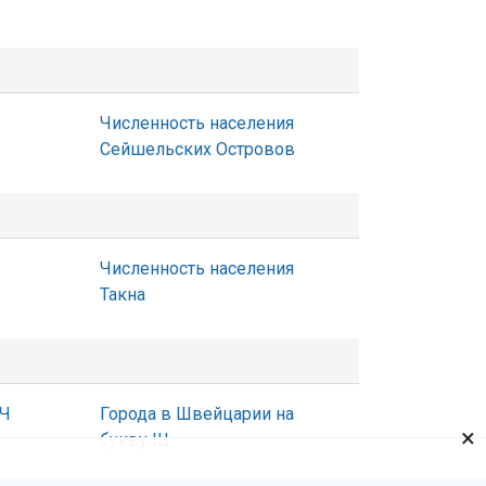
Численность населения
Сейшельских Островов
Численность населения
Такна
 Ч
Города в Швейцарии на
×
букву Щ