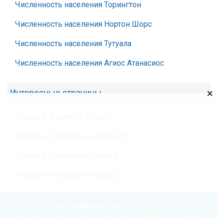
Численность населения Торингтон
Численность населения Нортон Шорс
Численность населения Тутуала
Численность населения Агиос Атанасиос
×
Интересные страницы
Города в Индии на букву Б
Города в Пакистане на букву Й
Города в Йемене на букву Х
Города в Австрии на букву Ц
© Chislennost.com 2016 - 2026