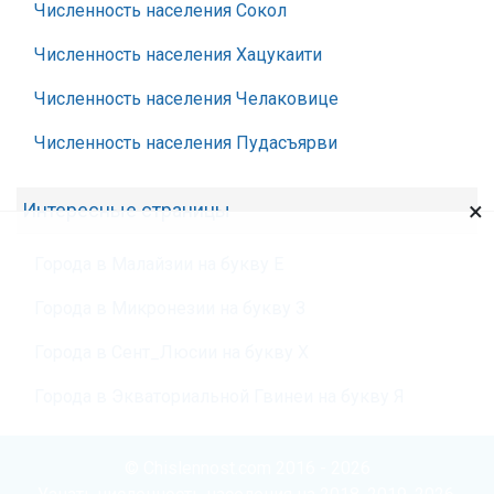
Численность населения Сокол
Численность населения Хацукаити
Численность населения Челаковице
Численность населения Пудасъярви
×
Интересные страницы
Города в Малайзии на букву Е
Города в Микронезии на букву З
Города в Сент_Люсии на букву Х
Города в Экваториальной Гвинеи на букву Я
© Chislennost.com 2016 - 2026