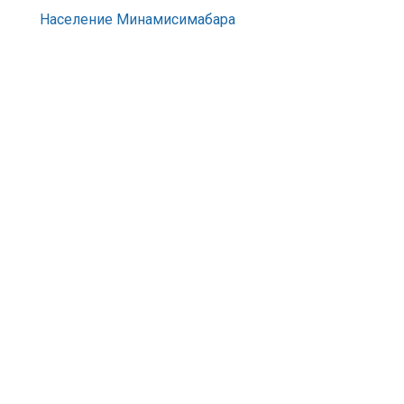
Население Минамисимабара