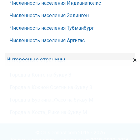
Численность населения Индианаполис
Численность населения Золинген
Численность населения Тубманбург
Численность населения Артигас
×
Интересные страницы
Города в Конго на букву З
Города в Южной Осетии на букву З
Города в Буркина_Фасо на букву М
Города в Коста_Рике на букву М
© Chislennost.com 2016 - 2026