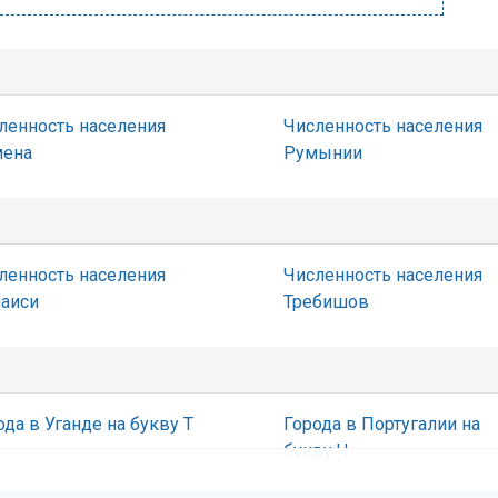
ленность населения
Численность населения
ена
Румынии
ленность населения
Численность населения
аиси
Требишов
ода в Уганде на букву Т
Города в Португалии на
букву Ч