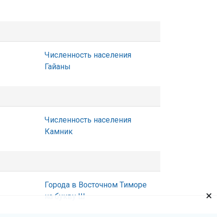
Численность населения
Гайаны
Численность населения
Камник
Города в Восточном Тиморе
×
на букву Ш