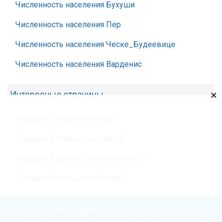
Численность населения Бухуши
Численность населения Пер
Численность населения Ческе_Будеевице
Численность населения Варденис
×
Интересные страницы
Города в Панаме на букву Г
Города в Боливии на букву Е
Города в Буркина_Фасо на букву П
Города в Исландии на букву У
© Chislennost.com 2016 - 2026