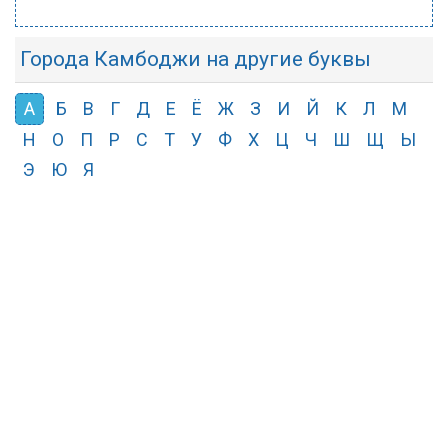
Города Камбоджи на другие буквы
А
Б
В
Г
Д
Е
Ё
Ж
З
И
Й
К
Л
М
Н
О
П
Р
С
Т
У
Ф
Х
Ц
Ч
Ш
Щ
Ы
Э
Ю
Я