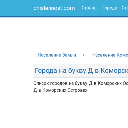
chislennost.com
Страны
Города
Ст
Население Земли
Население Комо
Города на букву Д в Коморс
Список городов на букву Д в Коморских Ос
Д в Коморских Островах.