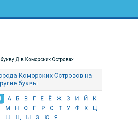
 букву Д в Коморских Островах
орода Коморских Островов на
ругие буквы
Д
А
Б
В
Г
Е
Ё
Ж
З
И
Й
К
Л
М
Н
О
П
Р
С
Т
У
Ф
Х
Ц
Ч
Ш
Щ
Ы
Э
Ю
Я