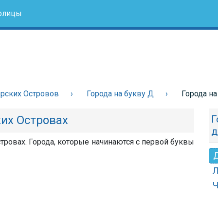
олицы
рских Островов
Города на букву Д
Города на
ких Островах
Г
д
тровах. Города, которые начинаются с первой буквы