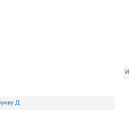
И
букву Д