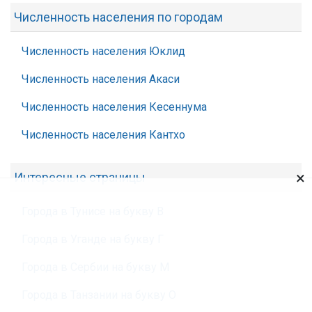
Численность населения по городам
Численность населения Юклид
Численность населения Акаси
Численность населения Кесеннума
Численность населения Кантхо
×
Интересные страницы
Города в Тунисе на букву В
Города в Уганде на букву Г
Города в Сербии на букву М
Города в Танзании на букву О