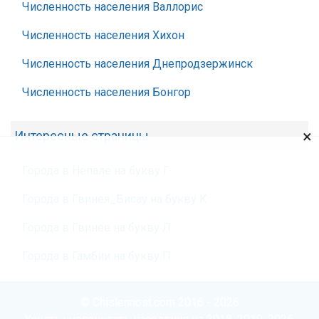
Численность населения Валлорис
Численность населения Хихон
Численность населения Днепродзержинск
Численность населения Бонгор
×
Интересные страницы
Города в Непале на букву Г
Города в Гвинея_Бисау на букву К
Города в Гвинее на букву Л
Города в Гамбии на букву П
© Chislennost.com 2016 - 2026