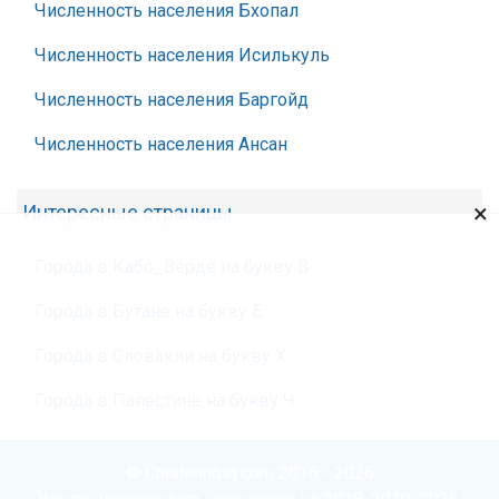
Численность населения Бхопал
Численность населения Исилькуль
Численность населения Баргойд
Численность населения Ансан
×
Интересные страницы
Города в Кабо_Верде на букву В
Города в Бутане на букву Ё
Города в Словакии на букву Х
Города в Палестине на букву Ч
© Chislennost.com 2016 - 2026