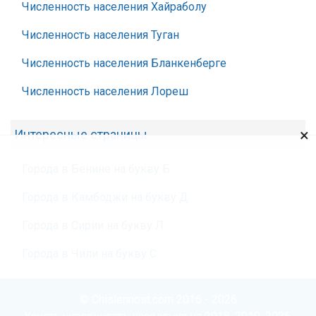
Численность населения Хайраболу
Численность населения Туган
Численность населения Бланкенберге
Численность населения Лореш
×
Интересные страницы
Города в Бенине на букву Б
Города в Камбоджи на букву Д
Города в Сирии на букву Л
Города в Чили на букву С
© Chislennost.com 2016 - 2026