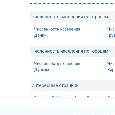
Численность населения по странам
Численность населения
Чис
Дании
Гру
Численность населения по городам
Численность населения
Чис
Дурхам
Ка
Интересные страницы
Города в Тайване на букву Б
Гор
© Chislennost.com 2016