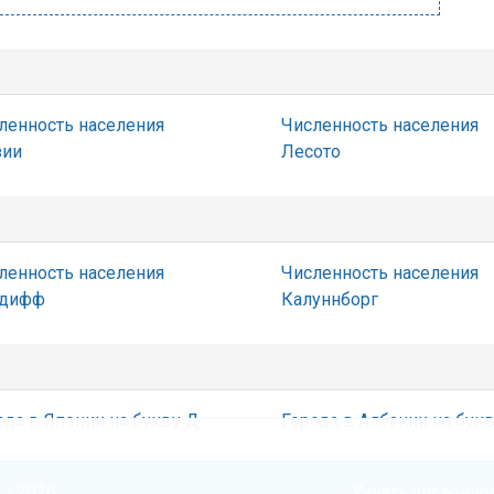
ленность населения
Численность населения
зии
Лесото
ленность населения
Численность населения
рдифф
Калуннборг
ода в Японии на букву Д
Города в Албании на букв
 - 2026
Узнать численнос