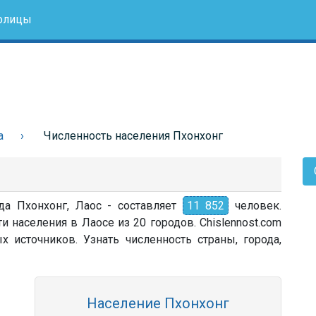
олицы
а
Численность населения Пхонхонг
да Пхонхонг, Лаос - составляет
11 852
человек.
и населения в Лаосе из 20 городов. Chislennost.com
источников. Узнать численность страны, города,
Население Пхонхонг