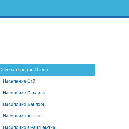
Список городов Лаоса
Население Сай
Население Салаван
Население Банпхон
Население Аттапы
Население Луангнамтха