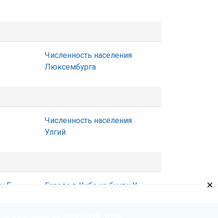
Численность населения
Люксембурга
Численность населения
Улгий
×
у Ё
Города в Кубе на букву У
ть населения на 2018, 2019, 2026.