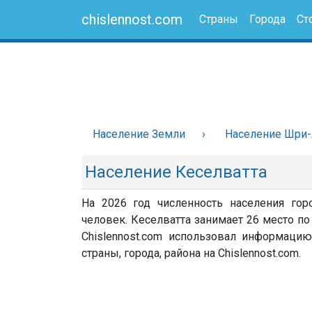
chislennost.com
Страны
Города
Ст
Население Земли
Население Шри
Население Кеселватта
На 2026 год численность населения гор
человек. Кеселватта занимает 26 место по
Chislennost.com использовал информацию
страны, города, района на Chislennost.com.