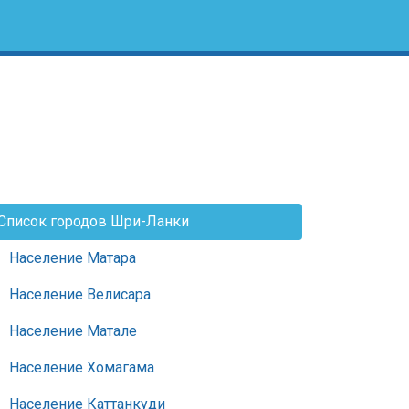
Список городов Шри-Ланки
Население Матара
Население Велисара
Население Матале
Население Хомагама
Население Каттанкуди