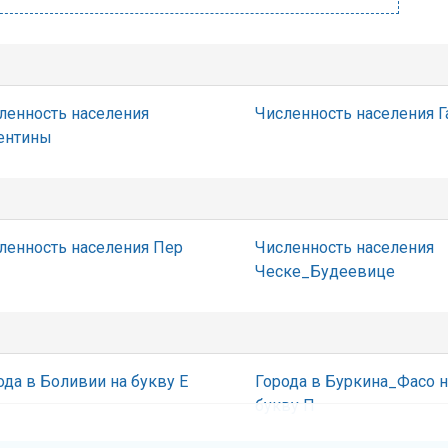
ленность населения
Численность населения 
ентины
ленность населения Пер
Численность населения
Ческе_Будеевице
ода в Боливии на букву Е
Города в Буркина_Фасо н
букву П