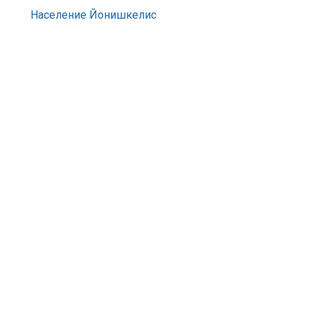
Население Йонишкелис