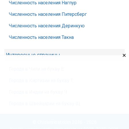
Численность населения Нагпур
Численность населения Питерсберг
Численность населения Деринкую
Численность населения Такна
×
Интересные страницы
Города в Чили на букву Ё
Города в Киргизии на букву Т
Города в Индии на букву Ч
Города в Швейцарии на букву Щ
© Chislennost.com 2016 - 2026