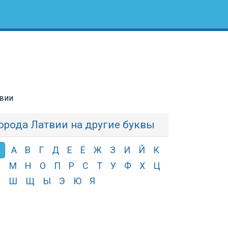
твии
орода Латвии на другие буквы
Б
А
В
Г
Д
Е
Ё
Ж
З
И
Й
К
Л
М
Н
О
П
Р
С
Т
У
Ф
Х
Ц
Ч
Ш
Щ
Ы
Э
Ю
Я