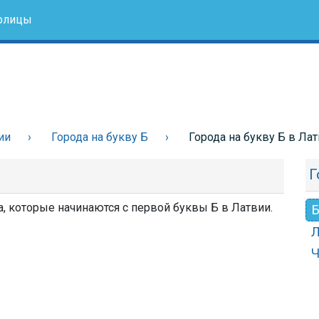
олицы
ии
Города на букву Б
Города на букву Б в Ла
Г
а, которые начинаются с первой буквы Б в Латвии.