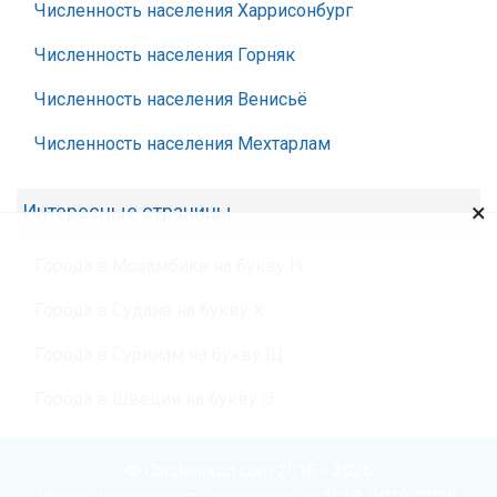
Численность населения Харрисонбург
Численность населения Горняк
Численность населения Венисьё
Численность населения Мехтарлам
×
Интересные страницы
Города в Мозамбике на букву Н
Города в Судане на букву Х
Города в Суринам на букву Щ
Города в Швеции на букву Э
© Chislennost.com 2016 - 2026