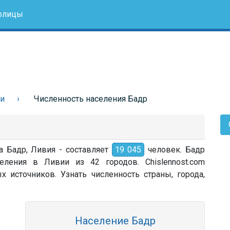
олицы
ии
Численность населения Бадр
а Бадр, Ливия - составляет
19 045
человек. Бадр
еления в Ливии из 42 городов. Chislennost.com
источников. Узнать численность страны, города,
Население Бадр