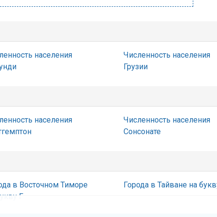
ленность населения
Численность населения
унди
Грузии
ленность населения
Численность населения
тгемптон
Сонсонате
ода в Восточном Тиморе
Города в Тайване на букв
букву Г