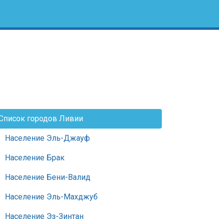
Список городов Ливии
Население Эль-Джауф
Население Брак
Население Бени-Валид
Население Эль-Махджуб
Население Эз-Зинтан