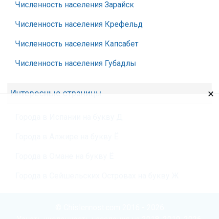
Численность населения Зарайск
Численность населения Крефельд
Численность населения Капсабет
Численность населения Губадлы
×
Интересные страницы
Города в Испании на букву Д
Города в Алжире на букву Ё
Города в Омане на букву Ё
Города в Сейшельских Островах на букву Ж
© Chislennost.com 2016 - 2026